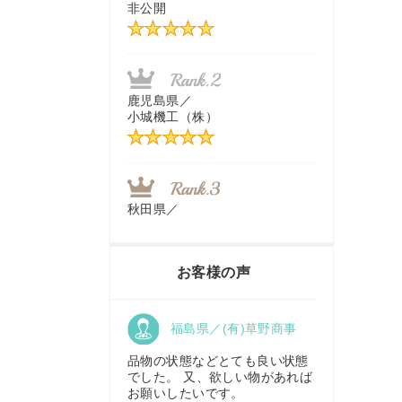
非公開
茨城県／
近江商事合同会社：「茨城中古
農建機販売」
鹿児島県／
小城機工（株）
千葉県／
株式会社テクノ・タカ
秋田県／
TMKトレーディング株式会社
福岡県／
株式会社カドワキ機械（旧ナカ
お客様の声
ガワ農機商会）
香川県／
福島県／(有)草野商事
農機リンクス
東京都／
株式会社マーケットエンタープ
品物の状態などとても良い状態
ライズ
でした。 又、欲しい物があれば
お願いしたいです。