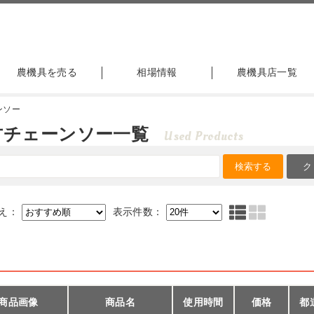
農機具を売る
相場情報
農機具店一覧
ンソー
古チェーンソー一覧
Used Products
え：
表示件数：
商品画像
商品名
使用時間
価格
都