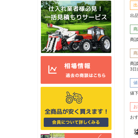
出
出
商
商
商
商
3
値
値
お
お