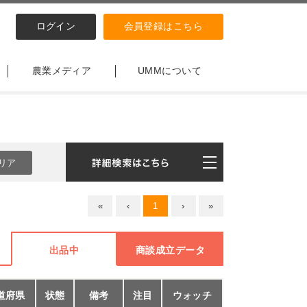
ログイン
会員登録はこちら
農業メディア
UMMについて
«
‹
1
›
»
出品中
商談成立データ
道府県
状態
備考
注目
ウォッチ