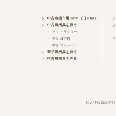
中古農機市場UMM（旧JUM）
埼玉県／
株式会社トミタモータース
中古農機具を買う
・ 中古 トラクター
・ 中古 田植機
・ 中古 コンバイン
三重県／
新品農機具を買う
株式会社 ケイ・エス・エンタ
中古農機具を売る
ープライズ
個人情報保護方針