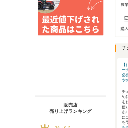
農
購
チ
【
ー
必
や
チ
め
を
販売店
使
売り上げランキング
あ
に
を
を