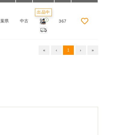
出品中
千葉県
中古
367
2
«
‹
1
›
»