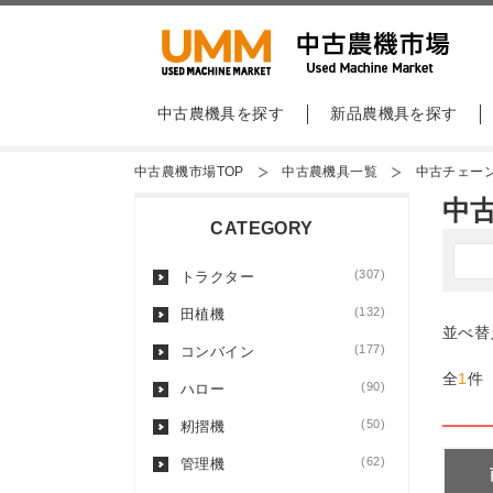
中古農機具を探す
新品農機具を探す
中古農機市場TOP
中古農機具一覧
中古チェー
中
CATEGORY
(307)
トラクター
(132)
田植機
並べ替
(177)
コンバイン
全
1
件
(90)
ハロー
(50)
籾摺機
(62)
管理機