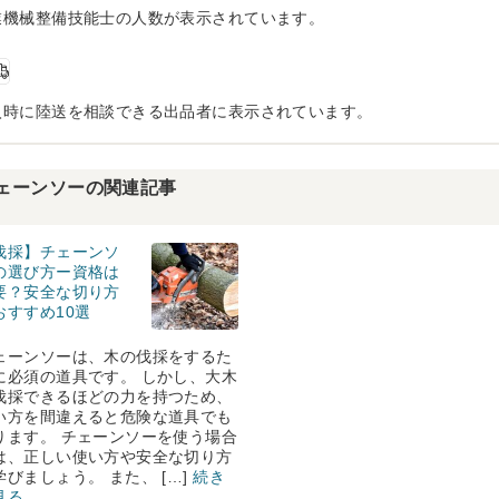
業機械整備技能士の人数が表示されています。
入時に陸送を相談できる出品者に表示されています。
ェーンソーの関連記事
伐採】チェーンソ
の選び方ー資格は
要？安全な切り方
おすすめ10選
ェーンソーは、木の伐採をするた
に必須の道具です。 しかし、大木
伐採できるほどの力を持つため、
い方を間違えると危険な道具でも
ります。 チェーンソーを使う場合
は、正しい使い方や安全な切り方
学びましょう。 また、 […]
続き
見る