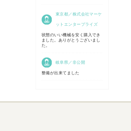
京都府／
東京都／株式会社マーケ
株式会社キリノ
秋田県／
TMKトレーディング株式会社
ットエンタープライズ
状態のいい機械を安く購入でき
ました。ありがとうございまし
福島県／
た。
(有)草野商事
岐阜県／非公開
整備が出来てました
山形県／
株式会社ノーキステージ
岡山県／
ツカサ商会 津山営業所