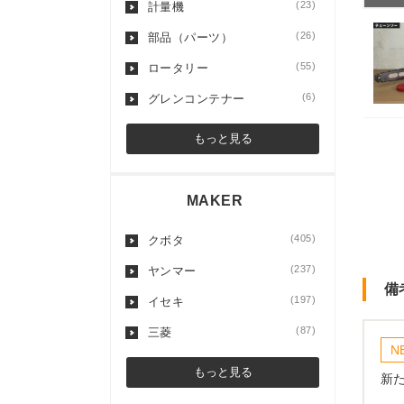
(23)
計量機
(26)
部品（パーツ）
(55)
ロータリー
(6)
グレンコンテナー
もっと見る
MAKER
(405)
クボタ
(237)
ヤンマー
備
(197)
イセキ
(87)
三菱
N
もっと見る
新