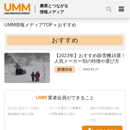
農業とつながる
情報メディア
UMM情報メディアTOP
»
おすすめ
おすすめ
【2023年】おすすめ除雪機16選！
人気メーカー別の特徴や選び方
農機情報
2023.01.17
UMM
業者会員ができること
仕入れに役立つ！お得な
エリアを選択して農機具
過去の売買実績から約
業販価格で購入可能
の買取情報をお届け
19000件の相場情報がみ
れる